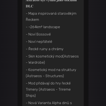
𝐀𝐬𝐭𝐫𝐚𝐞𝐨𝐬 𝐛𝐲𝐥 𝐯𝐲𝐝𝐚́𝐧 𝐣𝐚𝐤𝐨 𝐨𝐟𝐢𝐜𝐢𝐚́𝐥𝐧𝐢́
𝐃𝐋𝐂
- Mapa inspirovaná starověkým
Řeckem
- ~264km² landscape
- Noví Bossové
- Noví nepřátelé
- Řecké ruiny a chrámy
- Skin kosmetický mod(Astraeos
- Wardrobe)
- Kosmetický mod na struktury
(Astraeos - Structures)
- Mod přidávají do hry řecké
Trimery (Astraeos - Trireme
Ships)
- Nová Varianta Alpha dinů s