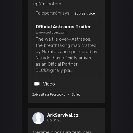
lepším lootem
- Teleportační sys
...
Zobrazit více
Official Astraeos Trailer
www.youtube.com
The wait is over—Astraeos,
the breathtaking map crafted
by Nekatus and sponsored by
Nitrado, has officially arrived
as an Official Partner
DLC!Originally pla...
Video
Zobrazit na Facebooku
·
Sdílet
ArkSurvival.cz
06.01.25
Kreslíme dinosaura feat. naší