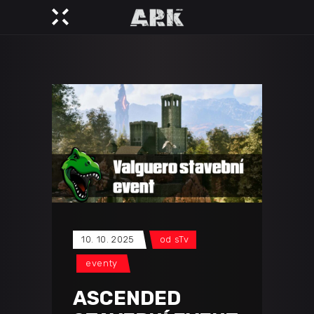
10. 10. 2025
od
sTv
eventy
ASCENDED