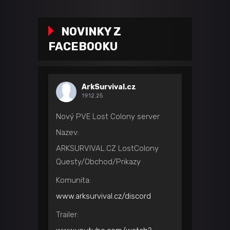
NOVINKY Z
FACEBOOKU
ArkSurvival.cz
19.12.25
Nový PVE Lost Colony server
Nazev:
ARKSURVIVAL.CZ LostColony
Questy/Obchod/Prikazy
Komunita:
www.arksurvival.cz/discord
Trailer: