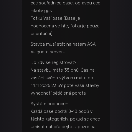
ccc souřadnice base, opravdu ccc
nikoliv gps
Fotku Vaší base (Base je
hodnocena ve hře, fotka je pouze
orientační)
Stavba musí stát na našem ASA
Valguero serveru
Do kdy se registrovat?
Na stavbu máte 35 dnů. Čas na
zaslání svého výtvoru máte do
14.11 2025 23:59 poté vaše stavby
vyhodnotí pětičlená porota
Systém hodnocení
Každá base obdrží 0-10 bodů v
těchto kategoriích, pokud se chce
umístit nahoře dejte si pozor na