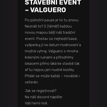
STAVEBNÍ EVENT
– VALGUERO
Po půlroční pauze je to tu znovu.
Neznáš to? S (téměř) každou
novou mapou běží náš tradiční
event. Postav co nejhezčí base,
vyšperkuj jí na datum hodnocení a
možná vyhraj. Valguero s mnoha
krásnými ruinami a přírodnímy
lokacemi přímo láká ke stavbě tak
ať tu nejsou jen nudné kostky.
Přidat se může každý – nováček i
veterán.
Jak se registrovat?
Na náš discord napište:
Váš herní nick.