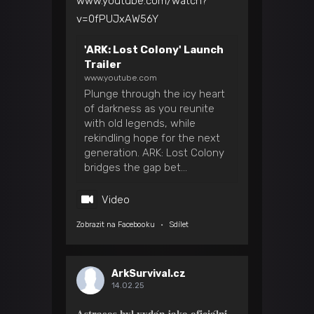
www.youtube.com/watch?
v=0fPUJxAW56Y
'ARK: Lost Colony' Launch
Trailer
www.youtube.com
Plunge through the icy heart
of darkness as you reunite
with old legends, while
rekindling hope for the next
generation. ARK: Lost Colony
bridges the gap bet...
Video
Zobrazit na Facebooku
·
Sdílet
ArkSurvival.cz
14.02.25